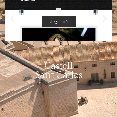
Concert de Piano: Chopin
Llegir més
Castell
Sant Carles