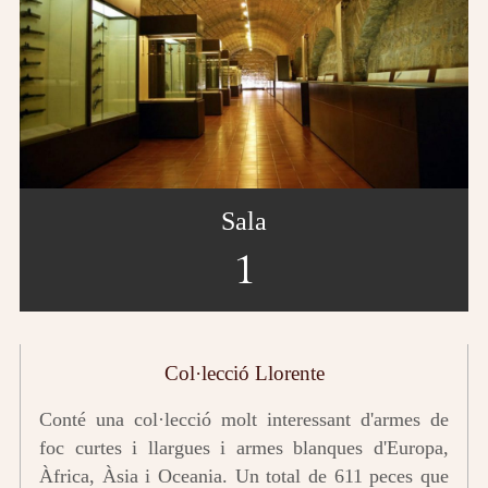
Sala
1
Col·lecció Llorente
Conté una col·lecció molt interessant d'armes de
foc curtes i llargues i armes blanques d'Europa,
Àfrica, Àsia i Oceania. Un total de 611 peces que