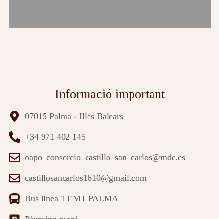
Informació important
07015 Palma - Illes Balears
+34 971 402 145
oapo_consorcio_castillo_san_carlos@mde.es
castillosancarlos1610@gmail.com
Bus linea 1 EMT PALMA
Pàrquing propi