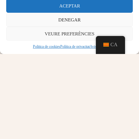
presentacions, conferències, casaments, comunions,
ACEPTAR
etc., amb les limitacions pròpies que marca
l'arquitectura d'aquest abaluartat castell.
DENEGAR
VEURE PREFERÈNCIES
CA
Politica de cookies
Política de privacitat
Aviso legal
En el següent document PDF trobarà: