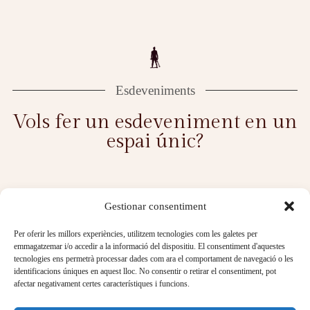
Esdeveniments
Vols fer un esdeveniment en un
espai únic?
Gestionar consentiment
El Consorci Castell de Sant Carles ofereix la possibilitat
Per oferir les millors experiències, utilitzem tecnologies com les galetes per
de celebrar esdeveniments en un entorn tan privilegiat
emmagatzemar i/o accedir a la informació del dispositiu. El consentiment d'aquestes
com ho és la fortalesa de Sant Carles, activitats culturals
tecnologies ens permetrà processar dades com ara el comportament de navegació o les
identificacions úniques en aquest lloc. No consentir o retirar el consentiment, pot
i esdeveniments diversos: d'empresa, concerts,
afectar negativament certes característiques i funcions.
reportatges fotogràfics, rodatges, reunions,