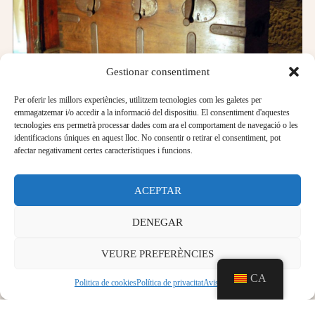
Gestionar consentiment
Per oferir les millors experiències, utilitzem tecnologies com les galetes per
emmagatzemar i/o accedir a la informació del dispositiu. El consentiment d'aquestes
Sala
tecnologies ens permetrà processar dades com ara el comportament de navegació o les
identificacions úniques en aquest lloc. No consentir o retirar el consentiment, pot
2
afectar negativament certes característiques i funcions.
ACEPTAR
Els francesos de Cabrera
DENEGAR
SALA 2 La guerra dels Francesos (1808-1814) es
VEURE PREFERÈNCIES
troba en aquesta sala. Ens trobem una peça molt
CA
Politica de cookies
Política de privacitat
Aviso legal
singular de finals del segle XIX, la maqueta de la
Llotja de Palma que, en aquells moments, es va