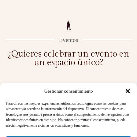
Eventos
¿Quieres celebrar un evento en
un espacio único?
Gestionar consentimiento
El Consorcio Castillo de San Carlos ofrece la
Para ofrecer las mejores experiencias, utilizamos tecnologías como las cookies para
posibilidad de celebrar eventos en un entorno tan
almacenar y/o acceder a la información del dispositivo. El consentimiento de estas
privilegiado como lo es la fortaleza de San Carlos,
tecnologías nos permitirá procesar datos como el comportamiento de navegación o las
identificaciones únicas en este sitio. No consentir o retirar el consentimiento, puede
actividades culturales y eventos diversos: de empresa,
afectar negativamente a ciertas características y funciones.
conciertos, reportajes fotográficos, rodajes, reuniones,