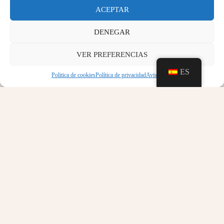
presentaciones, conferencias, bodas, comuniones, etc.,
ACEPTAR
con las limitaciones propias que marca la arquitectura
de este abaluartado castillo.
DENEGAR
VER PREFERENCIAS
ES
Politica de cookies
Política de privacidad
Aviso legal
En el siguiente documento PDF encontrará: