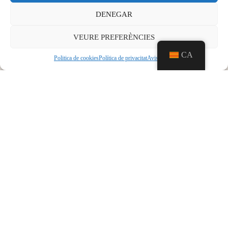
general de 18.30 h a 22.00 h, perquè pugueu gaudir d'un
DENEGAR
cafè, una beguda o un refrigeri abans i després del
concert.
VEURE PREFERÈNCIES
Una oportunitat única per gaudir d'una vetllada musical
CA
Politica de cookies
Política de privacitat
Aviso legal
inoblidable en un entorn excepcional.
Més informació: 971 225 900
ANTERIOR
Concert Dia de les Forces Armades 2026. Dijous 21 de maig, a les 19 hores. Entrada lliure fins a completar aforament.