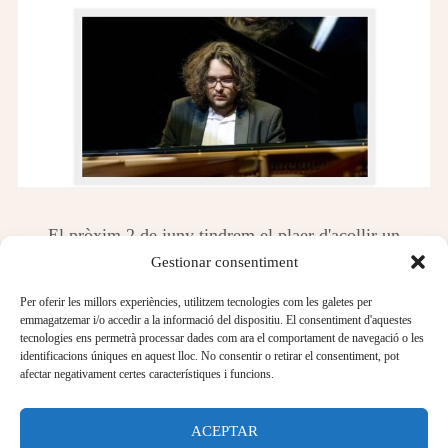
El pròxim 2 de juny tindrem el plaer d'acollir un
extraordinari concert del pianista Jakub Kuszlik, amb un
Gestionar consentiment
repertori dedicat a l'obra de Frédéric Chopin.
Per oferir les millors experiències, utilitzem tecnologies com les galetes per
emmagatzemar i/o accedir a la informació del dispositiu. El consentiment d'aquestes
Data: 2 de juny
tecnologies ens permetrà processar dades com ara el comportament de navegació o les
identificacions úniques en aquest lloc. No consentir o retirar el consentiment, pot
Hora: 19.30 h
afectar negativament certes característiques i funcions.
Entrada gratuïta fins a completar l'aforament
ACEPTAR
A més, la nostra cafeteria estarà oberta al públic en