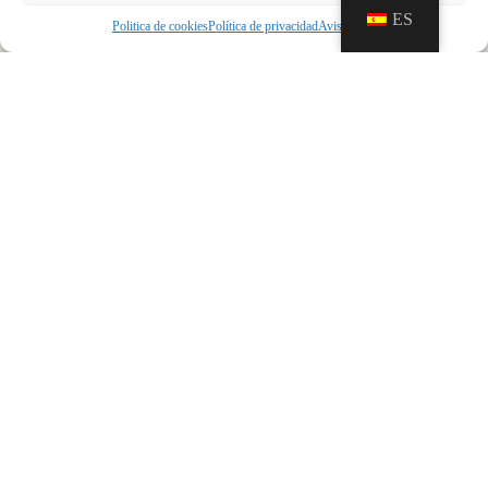
ES
Politica de cookies
Política de privacidad
Aviso legal
ANTERIOR
SIGUIENTE
PREMIO CONSORCIO CASTILLO DE SAN CARLOS A LA RESTAURACIÓN DEL PATRIMONIO HISTÓRICO ARQUITECTÓNICO BALEAR
Nos complace informaros que el bar-cafetería del Castillo abrirá al público el próximo martes 2 de septiembre