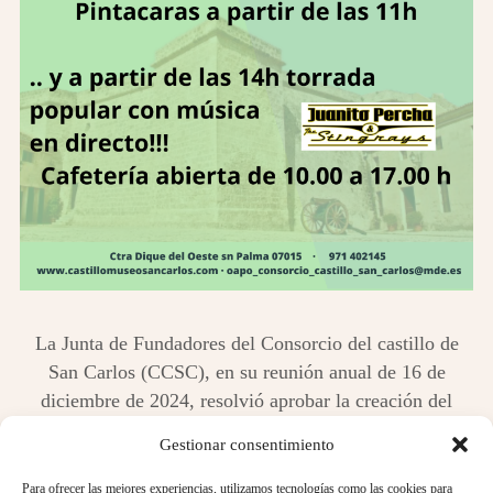
La Junta de Fundadores del Consorcio del castillo de
San Carlos (CCSC), en su reunión anual de 16 de
diciembre de 2024, resolvió aprobar la creación del
“
PREMIO CONSORCIO CASTILLO DE SAN
Gestionar consentimiento
CARLOS
”
a la Restauración del Patrimonio Histórico
Arquitectónico Balear, que con una periodicidad bienal
Para ofrecer las mejores experiencias, utilizamos tecnologías como las cookies para