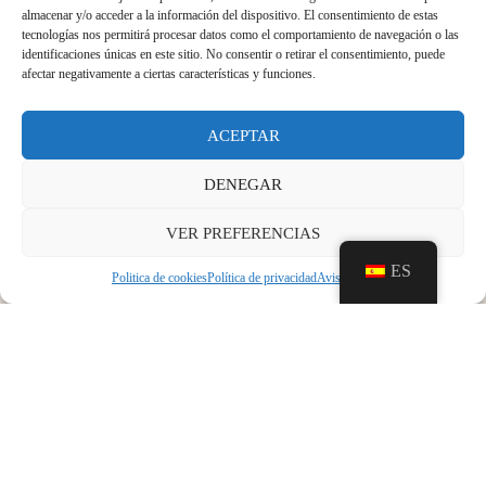
almacenar y/o acceder a la información del dispositivo. El consentimiento de estas
pretende reconocer la labor de restauración llevada a
tecnologías nos permitirá procesar datos como el comportamiento de navegación o las
cabo por particulares, con independencia de las fuentes
identificaciones únicas en este sitio. No consentir o retirar el consentimiento, puede
afectar negativamente a ciertas características y funciones.
de financiación.
El Premio se otorgará como recompensa y
ACEPTAR
reconocimiento a la meritoria labor de los galardonados
puesta de manifiesto preferentemente a través de una
DENEGAR
actuación hecha pública o presentada durante los dos
VER PREFERENCIAS
años previos a cada convocatoria, o, en casos
excepcionales, debidamente motivados, como
ES
Politica de cookies
Política de privacidad
Aviso legal
reconocimiento a una trayectoria.
En el archivo adjunto se pueden consultar las bases:
https://castillomuseosancarlos.com/wp-
content/uploads/2025/07/BASES-PREMIO-CCSC-A-LA-
RESTURACION-DEL-PATRIMONIO-HISTORICO-
ARTQUITECTONICO-1.pdf