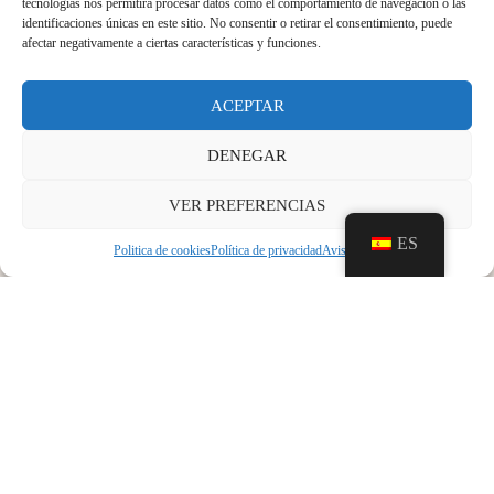
tecnologías nos permitirá procesar datos como el comportamiento de navegación o las
identificaciones únicas en este sitio. No consentir o retirar el consentimiento, puede
afectar negativamente a ciertas características y funciones.
ACEPTAR
DENEGAR
VER PREFERENCIAS
ES
Politica de cookies
Política de privacidad
Aviso legal
ANTERIOR
SIGUIENTE
Mañana sábado 30 de septiembre estaremos de celebración en el Castillo de San Carlos.
El día 7 de diciembre el Castillo estará cerrado al público.