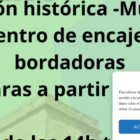
Para ofrecer l
acceder a la i
datos como el 
retirar el cons
AC