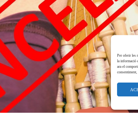
Per oferir les
la informació 
ara el comport
consentiment, 
AC