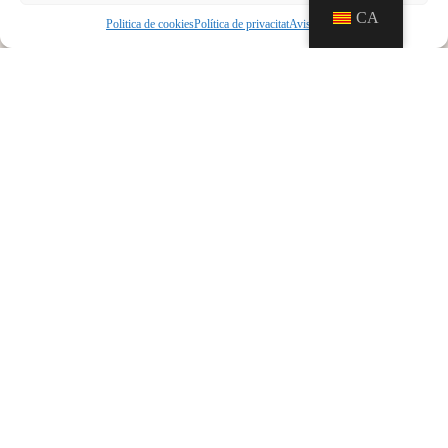
CA
Politica de cookies
Política de privacitat
Aviso legal
Us informem que a partir del dia 2 de gener
l’entrada al Castell serà de pagament.
Pueden consultar las tarifas y descuentos en la pestaña
Horarios y precios
Llegir més »
2025-12-31
CONVOCATÒRIA I PREMI CONSORCI
CASTELL DE SANT CARLES a la
Restauració del Patrimoni Històric
Arquitectònic Balear