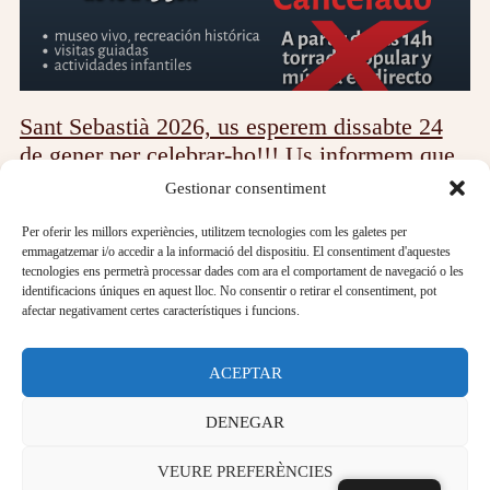
Sant Sebastià 2026, us esperem dissabte 24
de gener per celebrar-ho!!! Us informem que,
a causa de les previsions meteorològiques de
Gestionar consentiment
dissabte vinent, s’ha cancel·lat la torrada
Per oferir les millors experiències, utilitzem tecnologies com les galetes per
prevista. Es mantenen les activitats del matí.
emmagatzemar i/o accedir a la informació del dispositiu. El consentiment d'aquestes
tecnologies ens permetrà processar dades com ara el comportament de navegació o les
PROGRAMA DE ACTIVIDADES ACTIVIDADES
identificacions úniques en aquest lloc. No consentir o retirar el consentiment, pot
PARA TODOS: De 10.00 a 13.30 h: Visita libre al
afectar negativament certes característiques i funcions.
museo Visitas guiadas, punto encuentro entrada Sala 8.
Museo vivo: grupos
ACEPTAR
DENEGAR
Llegir més »
VEURE PREFERÈNCIES
2026-01-09