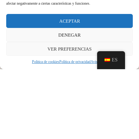
afectar negativamente a ciertas características y funciones.
ACEPTAR
DENEGAR
VER PREFERENCIAS
ES
Politica de cookies
Política de privacidad
Aviso legal
ANTERIOR
SIGUIENTE
Dia de les Illes Balears 2026, lamentamos comunicar que nos vemos obligados a CANCELAR todas las actividades previstas para el sábado 7, debido a la previsión meteorológica. Se mantiene la ENTRADA GRATUITA para esa jornada en el horario habitual de 10 a 14 horas.
Exposición de banderas históricas de España