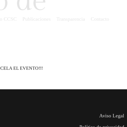
o de
io CCSC
Publicaciones
Transparencia
Contacto
NCELA EL EVENTO!!!
Aviso Legal