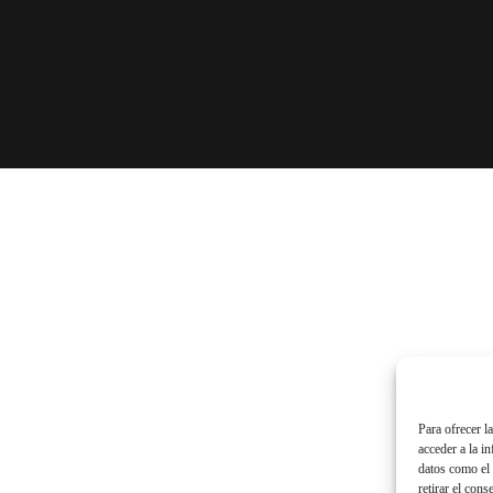
Para ofrecer l
acceder a la i
datos como el 
retirar el cons