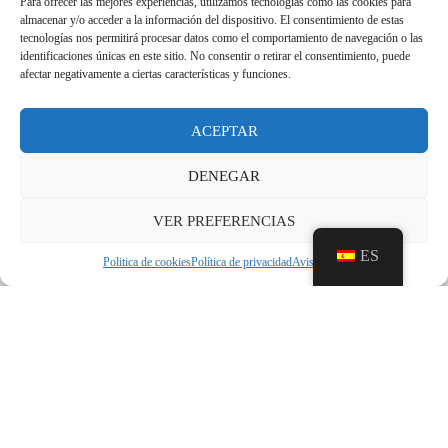
Para ofrecer las mejores experiencias, utilizamos tecnologías como las cookies para
«Govern de les Illes Balears» para hacer frente al
almacenar y/o acceder a la información del dispositivo. El consentimiento de estas
SARS-COV-2, este Castillo-museo permanecerá cerrado
tecnologías nos permitirá procesar datos como el comportamiento de navegación o las
identificaciones únicas en este sitio. No consentir o retirar el consentimiento, puede
a la visita del público, a la vez que se suspenden todas
afectar negativamente a ciertas características y funciones.
las actividades programadas en los próximos días,
durante un mes.
ACEPTAR
Sentimos las molestias causadas y esperamos retomar la
DENEGAR
normalidad lo antes posible
VER PREFERENCIAS
ES
Politica de cookies
Política de privacidad
Aviso legal
ANTERIOR
SIGUIENTE
Nota informativa
Reapertura