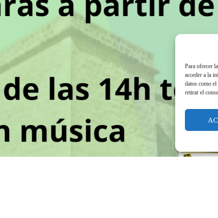
Para ofrecer l
acceder a la i
datos como el 
retirar el cons
AC