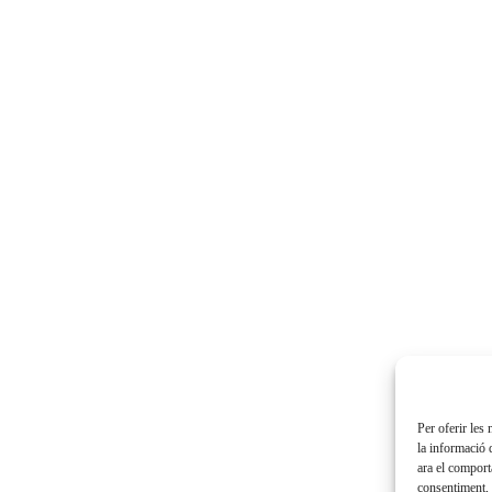
Per oferir les
la informació 
ara el comport
consentiment, 