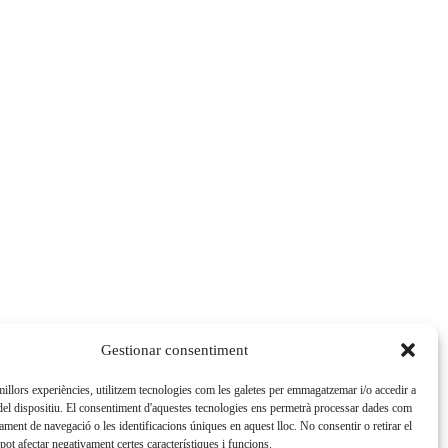
Gestionar consentiment
 millors experiències, utilitzem tecnologies com les galetes per emmagatzemar i/o accedir a
del dispositiu. El consentiment d'aquestes tecnologies ens permetrà processar dades com
ament de navegació o les identificacions úniques en aquest lloc. No consentir o retirar el
pot afectar negativament certes característiques i funcions.