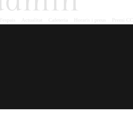
admin
'espais
Actualitat
Cafeteria
Horaris i preus
Premi C