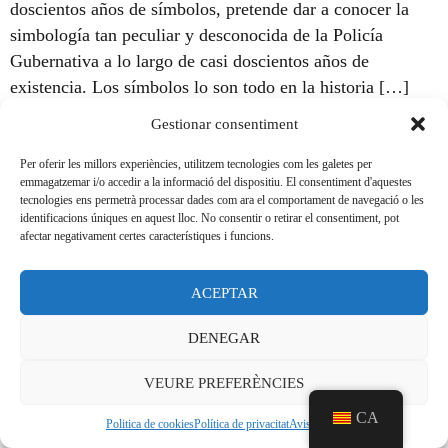
doscientos años de símbolos, pretende dar a conocer la
simbología tan peculiar y desconocida de la Policía
Gubernativa a lo largo de casi doscientos años de
existencia. Los símbolos lo son todo en la historia […]
Gestionar consentiment
Per oferir les millors experiències, utilitzem tecnologies com les galetes per
Avís legal
emmagatzemar i/o accedir a la informació del dispositiu. El consentiment d'aquestes
tecnologies ens permetrà processar dades com ara el comportament de navegació o les
Política de privacitat
identificacions úniques en aquest lloc. No consentir o retirar el consentiment, pot
afectar negativament certes característiques i funcions.
Política de Cookies
Transparència
ACEPTAR
DENEGAR
VEURE PREFERÈNCIES
CA
Politica de cookies
Política de privacitat
Aviso legal