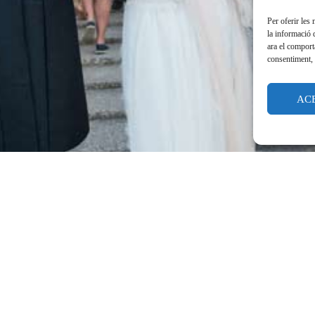
Per oferir les
la informació 
ara el comport
consentiment, 
AC