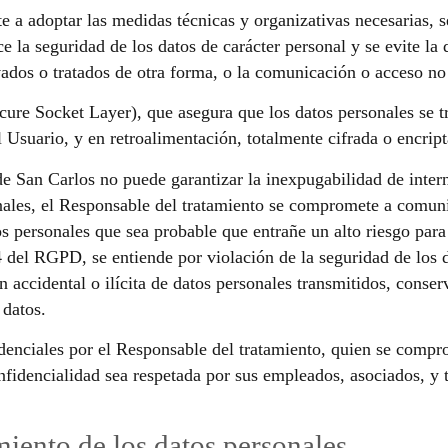
 a adoptar las medidas técnicas y organizativas necesarias, s
e la seguridad de los datos de carácter personal y se evite la 
rvados o tratados de otra forma, o la comunicación o acceso no
ure Socket Layer), que asegura que los datos personales se t
el Usuario, y en retroalimentación, totalmente cifrada o encrip
 San Carlos no puede garantizar la inexpugabilidad de interne
ales, el Responsable del tratamiento se compromete a comuni
os personales que sea probable que entrañe un alto riesgo para
 4 del RGPD, se entiende por violación de la seguridad de los 
n accidental o ilícita de datos personales transmitidos, conser
 datos.
denciales por el Responsable del tratamiento, quien se compr
nfidencialidad sea respetada por sus empleados, asociados, y t
miento de los datos personales