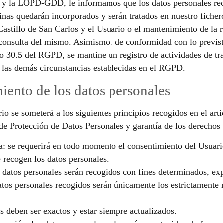
 y la LOPD-GDD, le informamos que los datos personales rec
nas quedarán incorporados y serán tratados en nuestro fichero c
astillo de San Carlos y el Usuario o el mantenimiento de la r
d o consulta del mismo. Asimismo, de conformidad con lo pre
ulo 30.5 del RGPD, se mantine un registro de actividades de tr
y las demás circunstancias establecidas en el RGPD.
miento de los datos personales
io se someterá a los siguientes principios recogidos en el art
e Protección de Datos Personales y garantía de los derechos d
ncia: se requerirá en todo momento el consentimiento del Usua
e recogen los datos personales.
os datos personales serán recogidos con fines determinados, exp
tos personales recogidos serán únicamente los estrictamente n
es deben ser exactos y estar siempre actualizados.