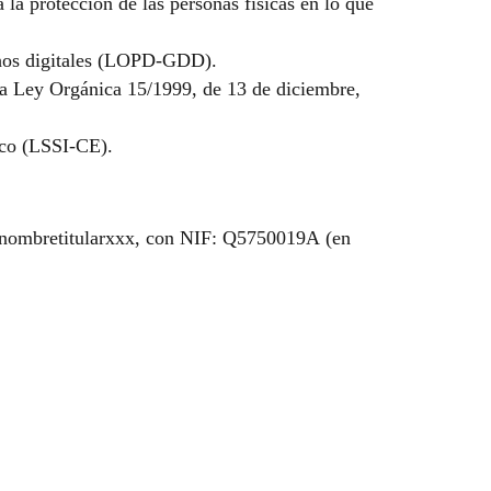
la protección de las personas físicas en lo que
chos digitales (LOPD-GDD).
la Ley Orgánica 15/1999, de 13 de diciembre,
ico (LSSI-CE).
xxxnombretitularxxx, con NIF: Q5750019A (en