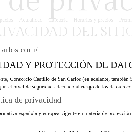
a de priva
spacios
Actualidad
Cafeteria
Horarios y precios
Prem
RIVACIDAD DEL SITI
carlos.com/
ACIDAD Y PROTECCIÓN DE DAT
gente, Consorcio Castillo de San Carlos (en adelante, también
gún el nivel de seguridad adecuado al riesgo de los datos reco
tica de privacidad
normativa española y europea vigente en materia de protección 