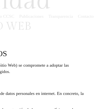
cidad
io CCSC
Publicaciones
Transparencia
Contacto
O WEB
OS
 Sitio Web) se compromete a adoptar las
gidos.
de datos personales en internet. En concreto, la