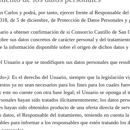
n Carlos y podrá, por tanto, ejercer frente al Responsable del
8, de 5 de diciembre, de Protección de Datos Personales y ga
rio a obtener confirmación de si Consorcio Castillo de San Ca
obre sus datos concretos de carácter personal y del tratamien
 de la información disponible sobre el origen de dichos datos y
l Usuario a que se modifiquen sus datos personales que result
do»):
Es el derecho del Usuario, siempre que la legislación vig
stos ya no sean necesarios para los fines para los cuales fuer
y este no cuente con otra base legal; el Usuario se oponga al 
rsonales hayan sido tratados ilícitamentemente; los datos pe
es hayan sido obtenidos producto de una oferta directa de serv
datos, el Responsable del tratamiento, teniendo en cuenta la 
les para informar a los responsables que estén tratando los da
 personales.