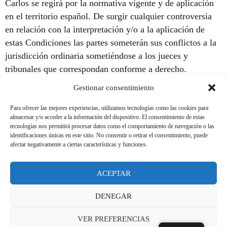
Carlos se regirá por la normativa vigente y de aplicación
en el territorio español. De surgir cualquier controversia
en relación con la interpretación y/o a la aplicación de
estas Condiciones las partes someterán sus conflictos a la
jurisdicción ordinaria sometiéndose a los jueces y
tribunales que correspondan conforme a derecho.
Gestionar consentimiento
Este documento de Aviso Legal y Condiciones Generales
de uso del sitio web ha sido creado mediante el generador
Para ofrecer las mejores experiencias, utilizamos tecnologías como las cookies para
de
online el día
plantilla de aviso legal y condiciones de uso
almacenar y/o acceder a la información del dispositivo. El consentimiento de estas
tecnologías nos permitirá procesar datos como el comportamiento de navegación o las
16/07/2021.
identificaciones únicas en este sitio. No consentir o retirar el consentimiento, puede
afectar negativamente a ciertas características y funciones.
Aviso Legal
ACEPTAR
Política de privacidad
DENEGAR
Política de Cookies
VER PREFERENCIAS